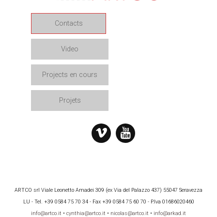
Contacts
Video
Projects en cours
Projets
ARTCO srl Viale Leonetto Amadei 309 (ex Via del Palazzo 437) 55047 Seravezza
LU - Tel. +39 0584 75 70 34 - Fax +39 0584 75 60 70 - P.Iva 01686020460
info@artco.it
•
cynthia@artco.it
•
nicolas@artco.it
•
info@arkad.it