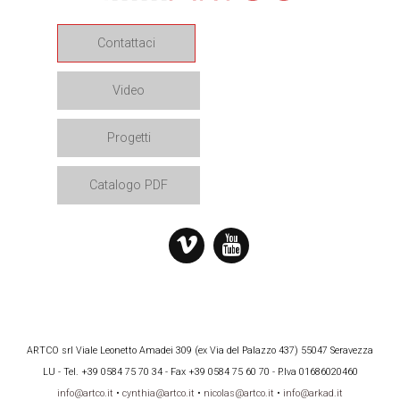
Contattaci
Video
Progetti
Catalogo PDF
ARTCO srl Viale Leonetto Amadei 309 (ex Via del Palazzo 437) 55047 Seravezza
LU - Tel. +39 0584 75 70 34 - Fax +39 0584 75 60 70 - P.Iva 01686020460
info@artco.it
•
cynthia@artco.it
•
nicolas@artco.it
•
info@arkad.it