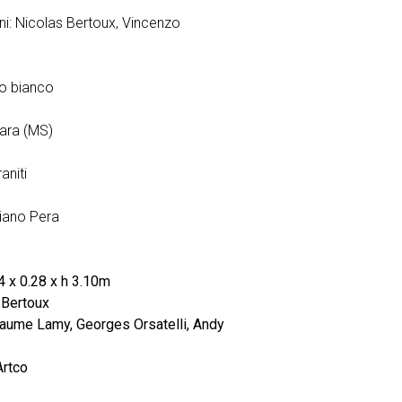
rni: Nicolas Bertoux, Vincenzo
o bianco
rara (MS)
aniti
iano Pera
4 x 0.28 x h 3.10m
 Bertoux
laume Lamy, Georges Orsatelli, Andy
rtco