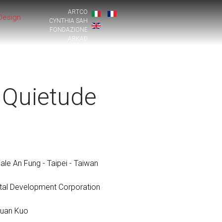
ARTCO
Design
CYNTHIA SAH
FONDAZIONE
ARKAD
 Quietude
iale An Fung - Taipei - Taiwan
ntal Development Corporation
Yuan Kuo