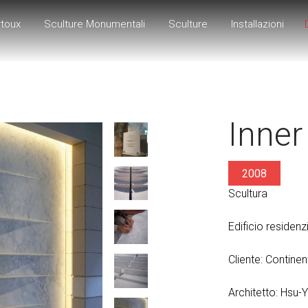
rtoux
Sculture Monumentali
Sculture
Installazioni
Inner
2008
Scultura
Edificio residenz
Cliente: Contine
Architetto: Hsu-