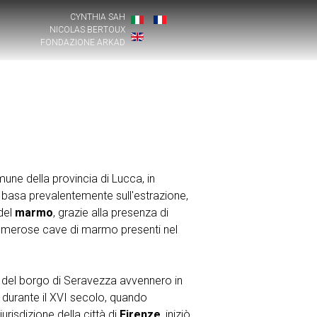
CYNTHIA SAH
NICOLAS BERTOUX
FONDAZIONE ARKAD
une della provincia di Lucca, in
basa prevalentemente sull'estrazione,
del
marmo
, grazie alla presenza di
numerose cave di marmo presenti nel
 del borgo di Seravezza avvennero in
durante il XVI secolo, quando
risdizione della città di
Firenze
, iniziò