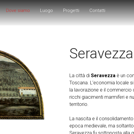
Dove siamo
Luogo
Progetti
Contatti
Seravezza
La città di
Seravezza
è un com
Toscana. L'economia locale si 
la lavorazione e il commercio 
ricchi giacimenti marmiferi e 
territorio.
La nascita e il consolidamento
epoca medievale, ma soltanto 
Seravezza fu sottoposta alla giu