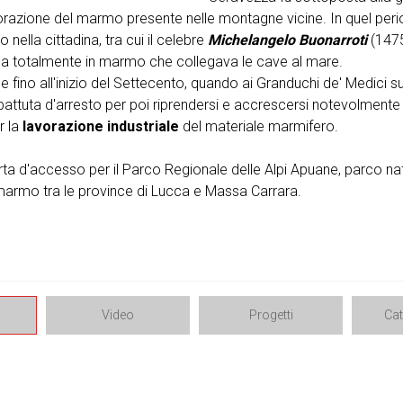
avorazione del marmo presente nelle montagne vicine. In quel perio
nella cittadina, tra cui il celebre
Michelangelo Buonarroti
(1475
a totalmente in marmo che collegava le cave al mare.
e fino all'inizio del Settecento, quando ai Granduchi de' Medici s
battuta d'arresto per poi riprendersi e accrescersi notevolmente a
r la
lavorazione industriale
del materiale marmifero.
ta d'accesso per il Parco Regionale delle Alpi Apuane, parco nat
marmo tra le province di Lucca e Massa Carrara.
Video
Progetti
Ca